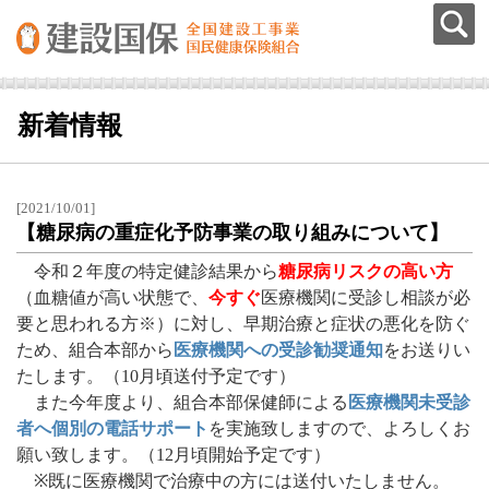
新着情報
[2021/10/01]
【糖尿病の重症化予防事業の取り組みについて】
令和２年度の特定健診結果から
糖尿病リスクの高い方
（血糖値が高い状態で、
今すぐ
医療機関に受診し相談が必
要と思われる方※）に対し、早期治療と症状の悪化を防ぐ
ため、組合本部から
医療機関への受診勧奨通知
をお送りい
たします。（10月頃送付予定です）
また今年度より、組合本部保健師による
医療機関未受診
者へ個別の電話サポート
を実施致しますので、よろしくお
願い致します。（12月頃開始予定です）
※既に医療機関で治療中の方には送付いたしません。