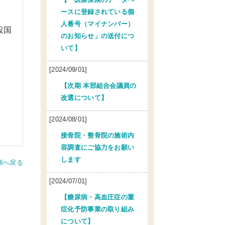
ースに登録されている個
人番号（マイナンバー）
設国
のお知らせ」の送付につ
いて】
[2024/09/01]
【次期 本部組合会議員の
改選について】
[2024/08/01]
接骨院・整骨院の施術内
容調査にご協力をお願い
します
頭へ戻る
[2024/07/01]
【糖尿病・高血圧症の重
症化予防事業の取り組み
について】