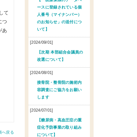
ースに登録されている個
して
人番号（マイナンバー）
につ
のお知らせ」の送付につ
いて】
があ
[2024/09/01]
【次期 本部組合会議員の
改選について】
[2024/08/01]
接骨院・整骨院の施術内
容調査にご協力をお願い
します
[2024/07/01]
【糖尿病・高血圧症の重
症化予防事業の取り組み
頭へ戻る
について】