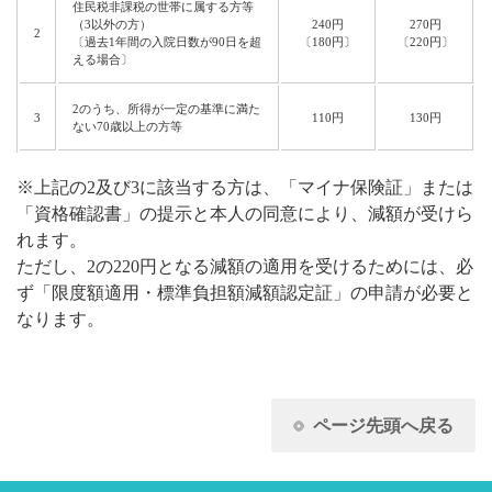
住民税非課税の世帯に属する方等
（3以外の方）
240円
270円
2
〔過去1年間の入院日数が90日を超
〔180円〕
〔220円〕
える場合〕
2のうち、所得が一定の基準に満た
3
110円
130円
ない70歳以上の方等
※上記の2及び3に該当する方は、「マイナ保険証」または
「資格確認書」の提示と本人の同意により、減額が受けら
れます。
ただし、2の220円となる減額の適用を受けるためには、必
ず「限度額適用・標準負担額減額認定証」の申請が必要と
なります。
ページ先頭へ戻る