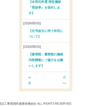
【令和元年度 特定健診
「受診券」を送付しま
す】
[2019/05/01]
【元号改元に伴う対応に
ついて】
[2019/05/01]
【接骨院・整骨院の施術
内容調査にご協力をお願
いします】
次
<<
前
>>
国建設工事業国民健康保険組合 ALL RIGHTS RESERVED.