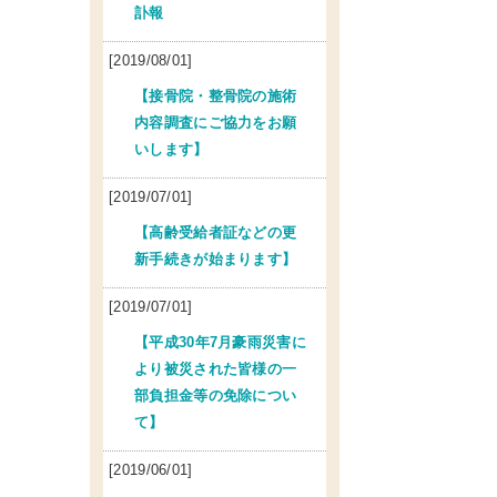
訃報
[2019/08/01]
【接骨院・整骨院の施術
内容調査にご協力をお願
いします】
[2019/07/01]
【高齢受給者証などの更
新手続きが始まります】
[2019/07/01]
【平成30年7月豪雨災害に
より被災された皆様の一
部負担金等の免除につい
て】
[2019/06/01]