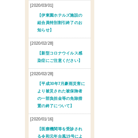
[2020/03/01]
【伊東園ホテルズ施設の
組合員特別割引終了のお
知らせ】
[2020/02/28]
【新型コロナウイルス感
染症にご注意ください】
[2020/02/28]
【平成30年7月豪雨災害に
より被災された被保険者
の一部負担金等の免除措
置の終了について】
[2020/01/16]
【医療機関等を受診され
る令和元年台風19号によ