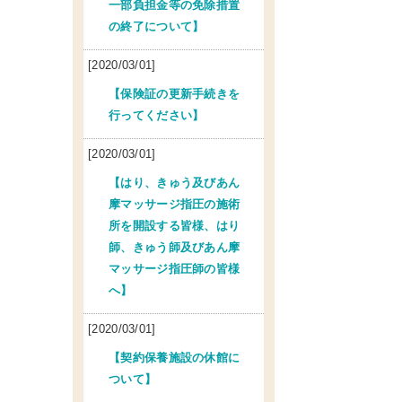
一部負担金等の免除措置
の終了について】
[2020/03/01]
【保険証の更新手続きを
行ってください】
[2020/03/01]
【はり、きゅう及びあん
摩マッサージ指圧の施術
所を開設する皆様、はり
師、きゅう師及びあん摩
マッサージ指圧師の皆様
へ】
[2020/03/01]
【契約保養施設の休館に
ついて】